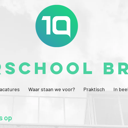
rschool B
acatures
Waar staan we voor?
Praktisch
In bee
s op