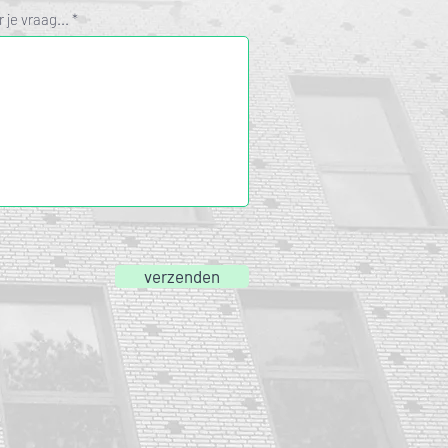
 je vraag...
verzenden