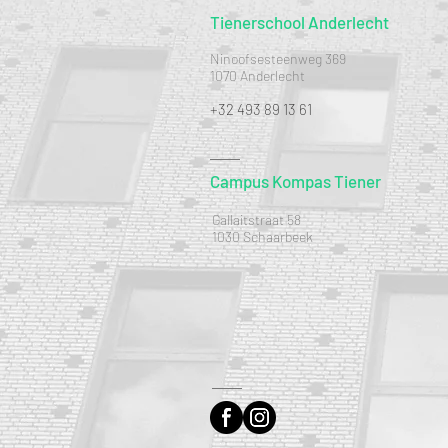
Tienerschool Anderlecht
Ninoofsesteenweg 369
1070 Anderlecht
+32 493 89 13 61
Campus Kompas Tiener
Gallaitstraat 58
1030 Schaarbeek